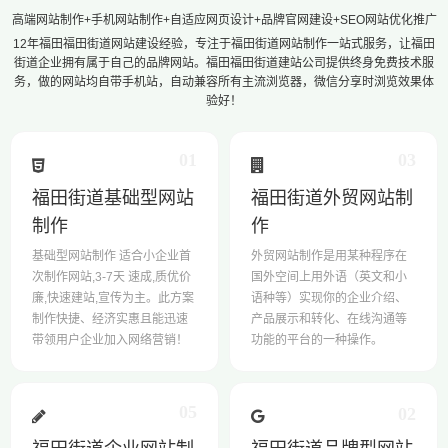
高端网站制作+手机网站制作+自适应网页设计+品牌官网建设+SEO网站优化推广
12年福田福田街道网站建设经验，专注于福田街道网站制作一站式服务，让福田
街道企业拥有属于自己的品牌网站。福田福田街道建站公司提供终身免费技术服
务，做的网站均自带手机站，自动兼容所有主流浏览器，微信分享时浏览效果体
验好！
01
03
福田街道基础型网站
福田街道外贸网站制
制作
作
基础型网站制作 适合小企业首
外贸网站制作是用某种程序在
次制作网站,3-7天 速成,质优价
国外空间上用外语（英文和小
廉,快速建站,宣传为主。此方案
语种等）实现你的企业介绍、
制作快捷、经济实惠且能迅速
产品展示和转化、在线沟通等
带领用户企业加入网络营销！
功能的平台的一种操作。
05
02