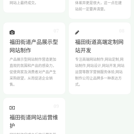
网站上最终成交。
体差异更是很大，这一点在建
站前一定要弄清楚。
07
08
福田街道产品展示型
福田街道高端定制网
网站制作
站开发
产品展示型网站制作营造更加
专注高端网站制作,网站定制,网
直观的氛围和产品的感染力，
站制作,网站设计,网站开发,网站
促使商家及消费者对产品产生
运营等数字营销服务体验,网站
采购欲望，从而促进企业销
制作公司让品牌多一种表达方
售。
式。
09
福田街道网站运营维
护