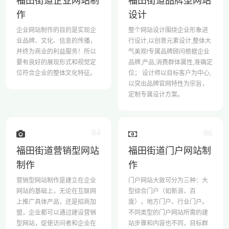
福田街道企业网站制
福田街道品牌型网站
作
设计
企业网站制作的目的是实现企
整个网站设计围绕企业形象进
业品牌、文化、信息的传播，
行设计,以创意元素设计,整体大
并终为商业的利益服务！所以
气美观!专属品牌顾问根据企业
要有良好的展现形式和视觉定
品牌,产品,消费群体属性,准确定
位符合企业的整体文化特征。
位； 设计师以目标客户为中心,
以突出品牌官网特性为宗旨，
定制专属设计方案。
04
06
福田街道营销型网站
福田街道门户网站制
制作
作
营销型网站制作是建立在企业
门户网站大致可分为三种：大
网站的基础上，无论在互联网
型综合门户（如新浪、百
上推广具体产品，还是招商加
度），地方门户、行业门户。
盟，企业都可以通过建设营销
不同类型的门户网站所需的建
型网站，促使访问者和企业在
站步骤和内容也不同，目标群