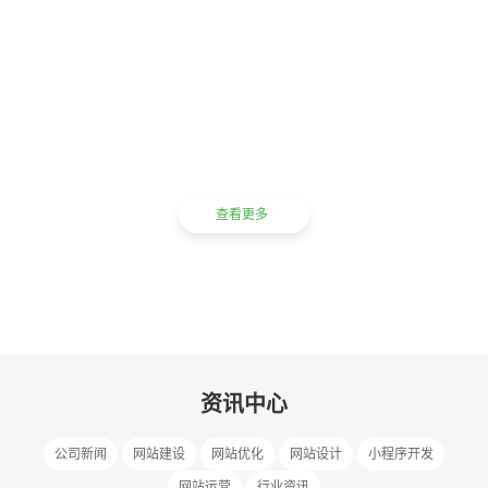
提供福田福田街道高端网站建设，网站制作、网页设计以及网站优化推广，网站
建设找云梯建站公司，企业信赖之选!
云梯建站是做什么的？
为福田福田街道企业提供从网站定制设计、技术开发到上线运营推广
并快速完成增长的解决方案，有效的解决企业增长问题
查看更多
1258
12
986
+
年
+
项目经验
实战经验
资源合作
资讯中心
公司新闻
网站建设
网站优化
网站设计
小程序开发
网站运营
行业资讯