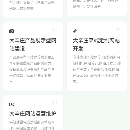
体差异更是很大，这一点在建
型网站，促使访问者和企业在
站前一定要弄清楚。
网站上最终成交。
07
08
大辛庄产品展示型网
大辛庄高端定制网站
站建设
开发
产品展示型网站建设营造更加
专注高端网站建设,网站定制,网
直观的氛围和产品的感染力，
站制作,网站设计,网站开发,网站
促使商家及消费者对产品产生
运营等数字营销服务体验,网站
采购欲望，从而促进企业销
建设公司让品牌多一种表达方
售。
式。
09
大辛庄网站运营维护
网站建设完成之后的运营及管
理，网站版面调整、网站内容