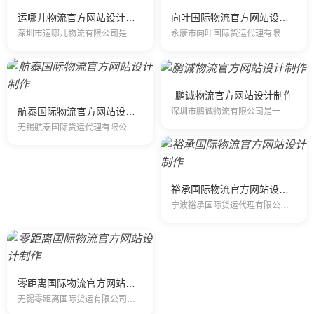
运哪儿物流官方网站设计制作
向叶国际物流官方网站设计制作
深圳市运哪儿物流有限公司是一家专业提供国际快递、空运、海运服务的公司，是国际五大快递DHL、UPS、FedEx、TNT、EMS的一级代理商，拥有多条快…
永康市向叶国际货运代理有限公司(向叶国际）成立2011年3月份，成立当初只有一位员工，现有员工15人。注册公司为2013年3月 ，是一家专门代理国际快…
鹏诚物流官方网站设计制作
航泰国际物流官方网站设计制作
深圳市鹏诚物流有限公司是一家专业提供国际快递、空运、海运服务的公司，是国际五大快递DHL、UPS、FedEx、TNT、EMS的一级代理商，拥有多条快递…
无锡航泰国际货运代理有限公司成立于2008年8月，是无锡做国际快递行业最早的国际快递公司公司之一。经过多年的诚信经营，公司已与UPS、DHL、FEDE…
裕承国际物流官方网站设计制作
宁波裕承国际货运代理有限公司是一家专业的国际物流服务公司。公司整合全球的物流网络并实现24小时的全方位跟踪以确保客户的全球物流服务。我司承办国…
零距离国际物流官方网站设计制作
无锡零距离国际货运有限公司，注册资本金500万人民币，主要经营国际快递、空运、进出口报关等代理业务， 2014年开始尝试跨境业务，并先后在香港…