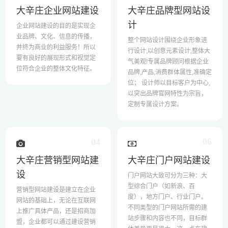
大辛庄企业网站建设
大辛庄品牌型网站设
计
企业网站建设的目的是实现企
业品牌、文化、信息的传播，
整个网站设计围绕企业形象进
并终为商业的利益服务！所以
行设计,以创意元素设计,整体大
要有良好的展现形式和视觉定
气美观!专属品牌顾问根据企业
位符合企业的整体文化特征。
品牌,产品,消费群体属性,准确定
位； 设计师以目标客户为中心,
以突出品牌官网特性为宗旨，
定制专属设计方案。
06
04
大辛庄营销型网站建
大辛庄门户网站建设
设
门户网站大致可分为三种：大
型综合门户（如新浪、百
营销型网站建设是建立在企业
度），地方门户、行业门户。
网站的基础上，无论在互联网
不同类型的门户网站所需的建
上推广具体产品，还是招商加
站步骤和内容也不同，目标群
盟，企业都可以通过建设营销