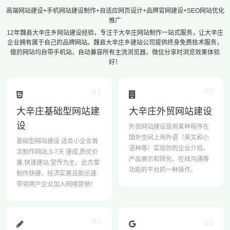
高端网站建设+手机网站建设制作+自适应网页设计+品牌官网建设+SEO网站优化
推广
12年魏县大辛庄乡网站建设经验，专注于大辛庄网站制作一站式服务，让大辛庄
企业拥有属于自己的品牌网站。魏县大辛庄乡建站公司提供终身免费技术服务，
做的网站均自带手机站，自动兼容所有主流浏览器，微信分享时浏览效果体验
好！
03
01
大辛庄基础型网站建
大辛庄外贸网站建设
设
外贸网站建设是用某种程序在
国外空间上用外语（英文和小
基础型网站建设 适合小企业首
语种等）实现你的企业介绍、
次制作网站,3-7天 速成,质优价
产品展示和转化、在线沟通等
廉,快速建站,宣传为主。此方案
功能的平台的一种操作。
制作快捷、经济实惠且能迅速
带领用户企业加入网络营销！
05
02