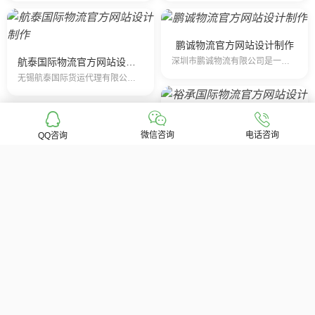
鹏诚物流官方网站设计制作
航泰国际物流官方网站设计制作
深圳市鹏诚物流有限公司是一家专业提供国际快递、空运、海运服务的公司，是国际五大快递DHL、UPS、FedEx、TNT、EMS的一级代理商，拥有多条快递…
无锡航泰国际货运代理有限公司成立于2008年8月，是无锡做国际快递行业最早的国际快递公司公司之一。经过多年的诚信经营，公司已与UPS、DHL、FEDE…
微信咨询
电话咨询
QQ咨询
裕承国际物流官方网站设计制作
宁波裕承国际货运代理有限公司是一家专业的国际物流服务公司。公司整合全球的物流网络并实现24小时的全方位跟踪以确保客户的全球物流服务。我司承办国…
零距离国际物流官方网站设计制作
无锡零距离国际货运有限公司，注册资本金500万人民币，主要经营国际快递、空运、进出口报关等代理业务， 2014年开始尝试跨境业务，并先后在香港…
查看更多