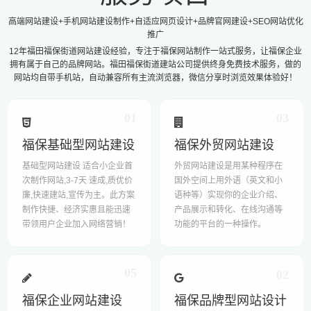
高端网站建设+手机网站建设制作+自适应网页设计+品牌官网建设+SEO网站优化
推广
12年福田福保街道网站建设经验，专注于福保网站制作一站式服务，让福保企业
拥有属于自己的品牌网站。福田福保街道建站公司提供终身免费技术服务，做的
网站均自带手机站，自动兼容所有主流浏览器，微信分享时浏览效果体验好！
01
03
福保基础型网站建设
福保外贸网站建设
基础型网站建设 适合小企业首
外贸网站建设是用某种程序在
次制作网站,3-7天 速成,质优价
国外空间上用外语（英文和小
廉,快速建站,宣传为主。此方案
语种等）实现你的企业介绍、
制作快捷、经济实惠且能迅速
产品展示和转化、在线沟通等
带领用户企业加入网络营销！
功能的平台的一种操作。
05
02
福保企业网站建设
福保品牌型网站设计