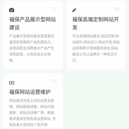
07
08
福保产品展示型网站
福保高端定制网站开
建设
发
产品展示型网站建设营造更加
专注高端网站建设,网站定制,网
直观的氛围和产品的感染力，
站制作,网站设计,网站开发,网站
促使商家及消费者对产品产生
运营等数字营销服务体验,网站
采购欲望，从而促进企业销
建设公司让品牌多一种表达方
售。
式。
09
福保网站运营维护
网站建设完成之后的运营及管
理，网站版面调整、网站内容
更新、网站活动推广等。根据
需求量身定制各类运营网站, 专
接各类大型网站个性开发!