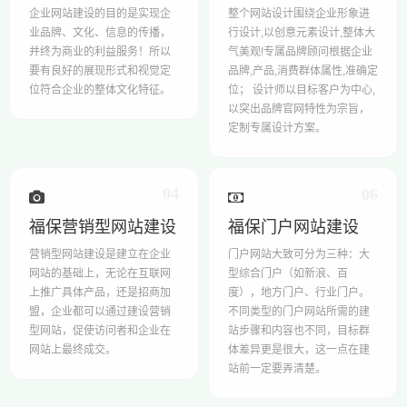
企业网站建设的目的是实现企
整个网站设计围绕企业形象进
业品牌、文化、信息的传播，
行设计,以创意元素设计,整体大
并终为商业的利益服务！所以
气美观!专属品牌顾问根据企业
要有良好的展现形式和视觉定
品牌,产品,消费群体属性,准确定
位符合企业的整体文化特征。
位； 设计师以目标客户为中心,
以突出品牌官网特性为宗旨，
定制专属设计方案。
04
06
福保营销型网站建设
福保门户网站建设
营销型网站建设是建立在企业
门户网站大致可分为三种：大
网站的基础上，无论在互联网
型综合门户（如新浪、百
上推广具体产品，还是招商加
度），地方门户、行业门户。
盟，企业都可以通过建设营销
不同类型的门户网站所需的建
型网站，促使访问者和企业在
站步骤和内容也不同，目标群
网站上最终成交。
体差异更是很大，这一点在建
站前一定要弄清楚。