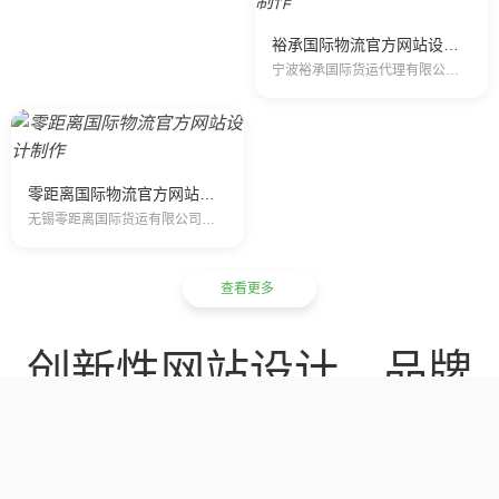
裕承国际物流官方网站设计制作
宁波裕承国际货运代理有限公司是一家专业的国际物流服务公司。公司整合全球的物流网络并实现24小时的全方位跟踪以确保客户的全球物流服务。我司承办国…
零距离国际物流官方网站设计制作
无锡零距离国际货运有限公司，注册资本金500万人民币，主要经营国际快递、空运、进出口报关等代理业务， 2014年开始尝试跨境业务，并先后在香港…
查看更多
创新性网站设计，品牌
数字化营销
我们的高品质网站建设整合解决方案结合了云梯互联网品牌建设经验和整合营销
的理念，