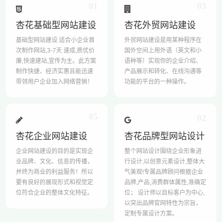
01
03
杏花基础型网站建设
杏花外贸网站建设
基础型网站建设 适合小企业首
外贸网站建设是用某种程序在
次制作网站,3-7天 速成,质优价
国外空间上用外语（英文和小
廉,快速建站,宣传为主。此方案
语种等）实现你的企业介绍、
制作快捷、经济实惠且能迅速
产品展示和转化、在线沟通等
带领用户企业加入网络营销！
功能的平台的一种操作。
05
02
杏花企业网站建设
杏花品牌型网站设计
企业网站建设的目的是实现企
整个网站设计围绕企业形象进
业品牌、文化、信息的传播，
行设计,以创意元素设计,整体大
并终为商业的利益服务！所以
气美观!专属品牌顾问根据企业
要有良好的展现形式和视觉定
品牌,产品,消费群体属性,准确定
位符合企业的整体文化特征。
位； 设计师以目标客户为中心,
以突出品牌官网特性为宗旨，
定制专属设计方案。