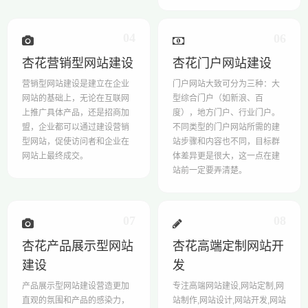
04
06
杏花营销型网站建设
杏花门户网站建设
营销型网站建设是建立在企业
门户网站大致可分为三种：大
网站的基础上，无论在互联网
型综合门户（如新浪、百
上推广具体产品，还是招商加
度），地方门户、行业门户。
盟，企业都可以通过建设营销
不同类型的门户网站所需的建
型网站，促使访问者和企业在
站步骤和内容也不同，目标群
网站上最终成交。
体差异更是很大，这一点在建
站前一定要弄清楚。
07
08
杏花产品展示型网站
杏花高端定制网站开
建设
发
产品展示型网站建设营造更加
专注高端网站建设,网站定制,网
直观的氛围和产品的感染力，
站制作,网站设计,网站开发,网站